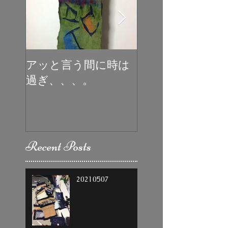
アッと言う間に時は
初めての受賞
過ぎ、、、。
Recent Posts
20210507