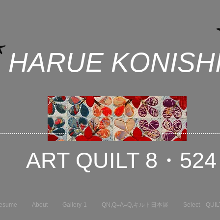
HARUE KONISH
ART QUILT 8・524
esume
About
Gallery-1
QN,Q=A=Q,キルト日本展
Select QUIL