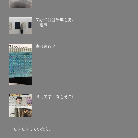
気がつけば平成もあと
１週間
寄り道終了
３月です．春もそこ迄
モタモタしていたら。