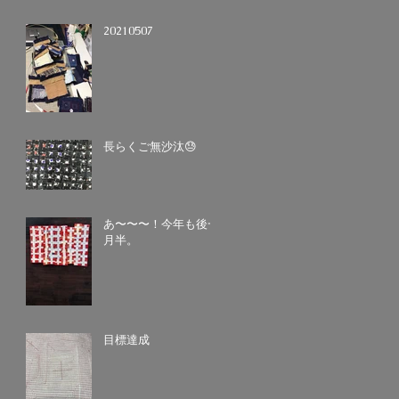
20210507
長らくご無沙汰😓
あ〜〜〜！今年も後一
月半。
目標達成