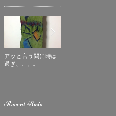
アッと言う間に時は
初めての受賞
過ぎ、、、。
Recent Posts