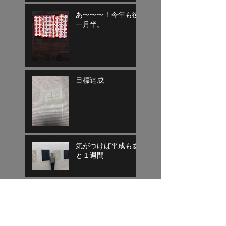
あ〜〜〜！今年も後
一月半。
目標達成
気がつけば平成もあ
と１週間
寄り道終了