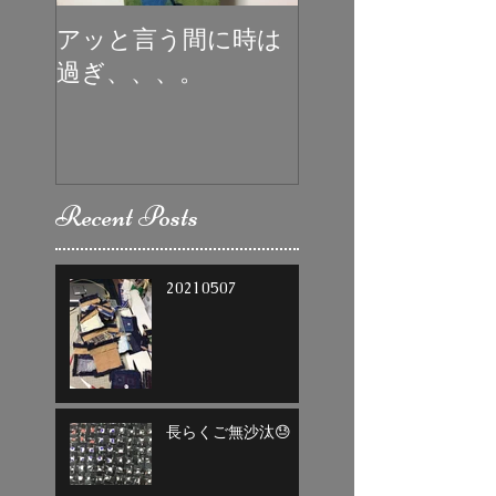
アッと言う間に時は
初めての受賞
過ぎ、、、。
Recent Posts
20210507
長らくご無沙汰😓