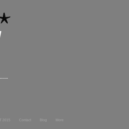
I
T 2015
Contact
Blog
More