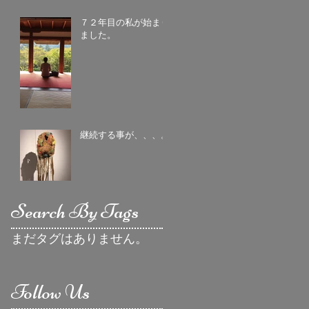
７２年目の私が始まり
ました。
継続する事が、、、。
Search By Tags
まだタグはありません。
Follow Us