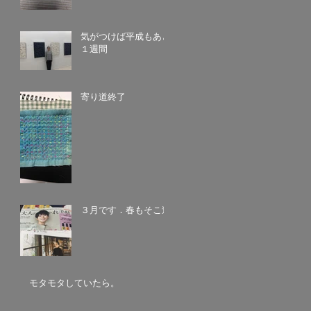
気がつけば平成もあと
１週間
寄り道終了
３月です．春もそこ迄
モタモタしていたら。