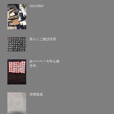
20210507
長らくご無沙汰😓
あ〜〜〜！今年も後一
月半。
目標達成