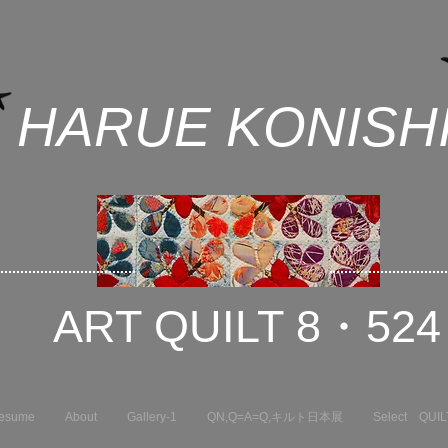
HARUE KONISH
ART QUILT 8・524
esume
About
Gallery-1
QN,Q=A=Q,キルト日本展
Select QUIL