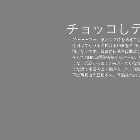
チョッコし
ア〜〜〜アッ、また１２時を過ぎてし
今日はでかける出掛ける用事を片づ
情けないです。最後に日暮里は断念して
そしてNHK日曜美術館からメール
うな。会話がうまくかみ合っていなか
てな訳で本日もよく動きました。無駄
下の写真は先日松本で。季節外れのモ