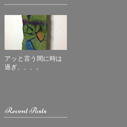
アッと言う間に時は
初めての受賞
過ぎ、、、。
Recent Posts