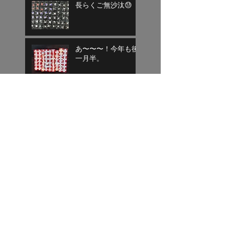
長らくご無沙汰😓
あ〜〜〜！今年も後
一月半。
目標達成
気がつけば平成もあ
と１週間
寄り道終了