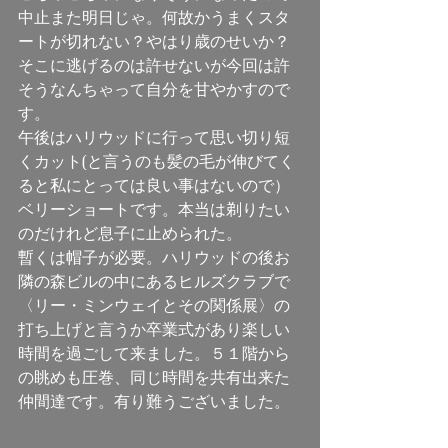
中止また明日じゃ。何故かうまくスタ
ートが切れない？やはり歳のせいか？
そこに逃げるのは許せないが今回は許
そうなんちゃって自分を甘やかすので
す。 
午後はハリウッドに行って思い切り短
くカット(と言うのも髪の毛が伸びてく
ると私にとっては良い事はないので）
ベリーショートです。本当は剃りたい
のだけれど息子に止められた。 
暫くは帽子が必要。ハリウッドの後お
隣の森ビルの中にあるヒルズクラブで
〈リー・ミンウェイとその関係展〉の
打ち上げと言うか卒業式があり楽しい
時間を過ごして来ました。５１階から
の眺めも圧巻、同じ時間を共有出来た
仲間達です。有り難うございました。 