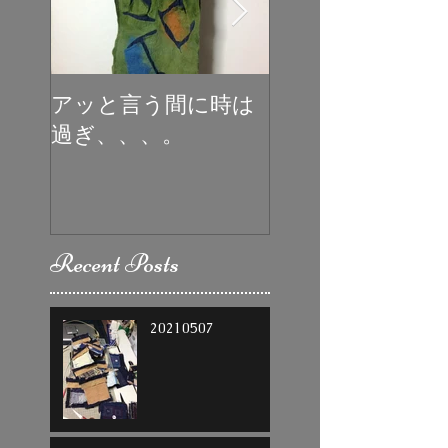
アッと言う間に時は
初めての受賞
過ぎ、、、。
Recent Posts
20210507