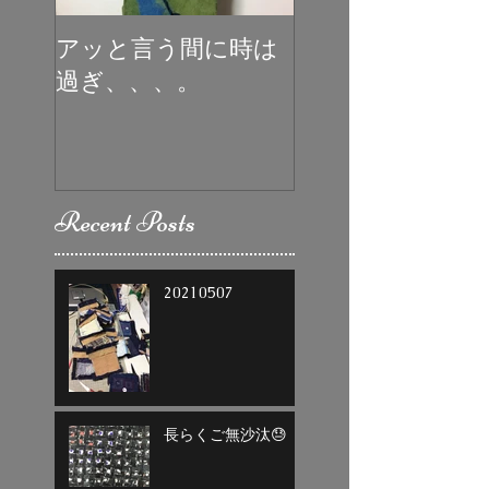
アッと言う間に時は
初めての受賞
過ぎ、、、。
Recent Posts
20210507
長らくご無沙汰😓