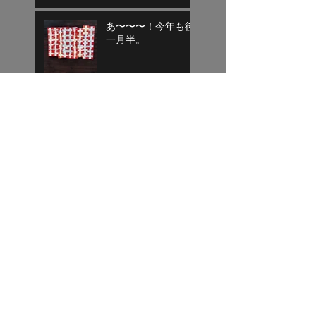
あ〜〜〜！今年も後
一月半。
目標達成
気がつけば平成もあ
と１週間
寄り道終了