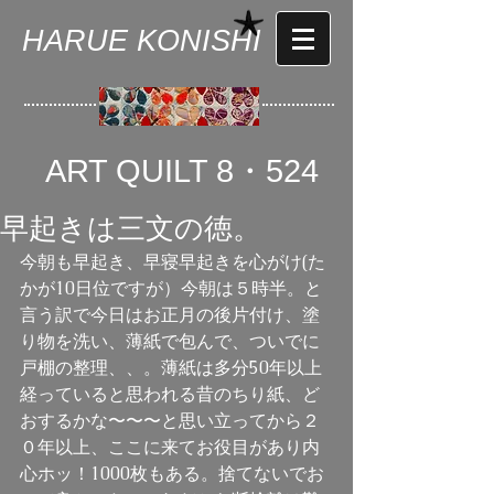
HARUE KONISHI
ART QUILT 8・524
早起きは三文の徳。
今朝も早起き、早寝早起きを心がけ(た
かが10日位ですが）今朝は５時半。と
言う訳で今日はお正月の後片付け、塗
り物を洗い、薄紙で包んで、ついでに
戸棚の整理、、。薄紙は多分50年以上
経っていると思われる昔のちり紙、ど
おするかな〜〜〜と思い立ってから２
０年以上、ここに来てお役目があり内
心ホッ！1000枚もある。捨てないでお