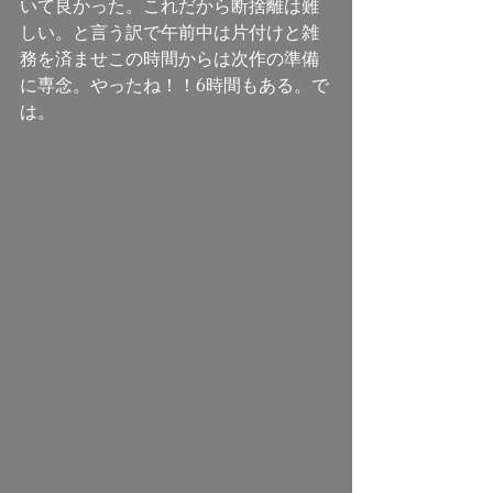
いて良かった。これだから断捨離は難
しい。と言う訳で午前中は片付けと雑
務を済ませこの時間からは次作の準備
に専念。やったね！！6時間もある。で
は。 