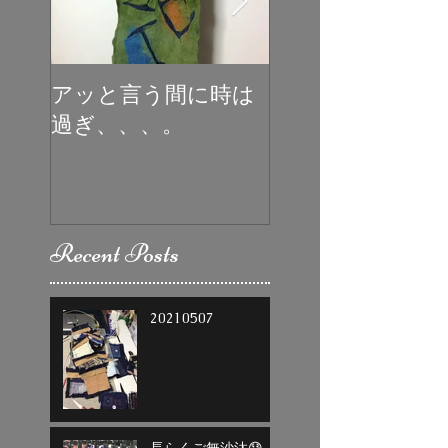
アッと言う間に時は
初めての受賞
過ぎ、、、。
Recent Posts
20210507