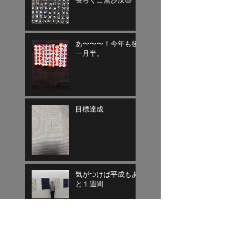
長らくご無沙汰😓
あ〜〜〜！今年も後
一月半。
目標達成
気がつけば平成もあ
と１週間
寄り道終了