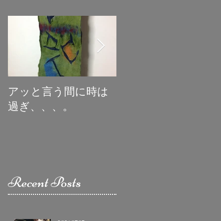
アッと言う間に時は
初めての受賞
過ぎ、、、。
Recent Posts