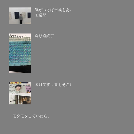
気がつけば平成もあと
１週間
寄り道終了
３月です．春もそこ迄
モタモタしていたら。