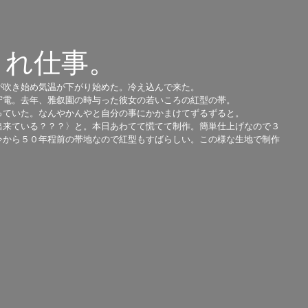
まれ仕事。
吹き始め気温が下がり始めた。冷え込んで来た。 
守電。去年、雅叙園の時与った彼女の若いころの紅型の帯。 
っていた。なんやかんやと自分の事にかかまけてずるずると。 
出来ている？？？〉と。本日あわてて慌てて制作。簡単仕上げなので３
今から５０年程前の帯地なので紅型もすばらしい。この様な生地で制作