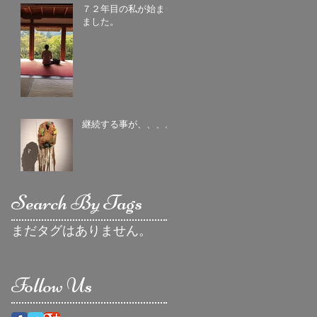
７２年目の私が始まり
ました。
継続する事が、、、。
Search By Tags
まだタグはありません。
Follow Us