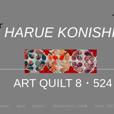
HARUE KONISH
ART QUILT 8・524
esume
About
Gallery-1
QN,Q=A=Q,キルト日本展
Select QUIL