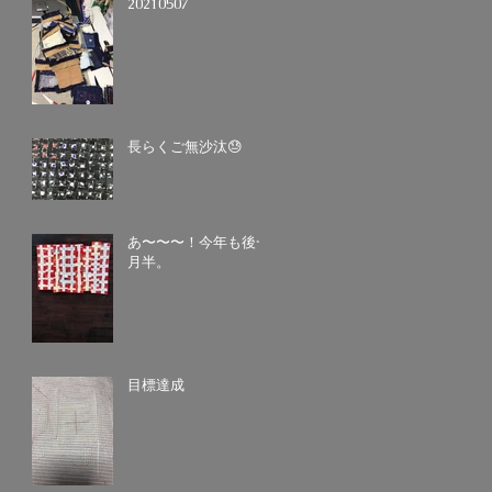
20210507
長らくご無沙汰😓
あ〜〜〜！今年も後一
月半。
目標達成