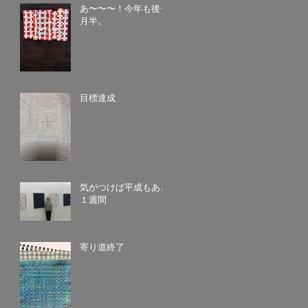
あ〜〜〜！今年も後一
月半。
目標達成
気がつけば平成もあと
１週間
寄り道終了