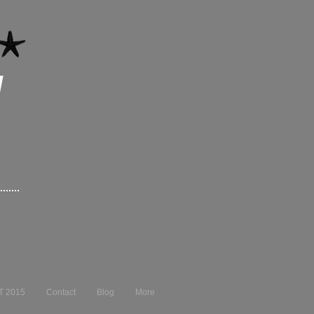
I
T 2015
Contact
Blog
More