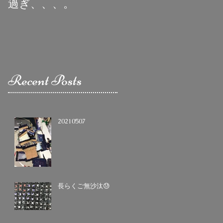
過ぎ、、、。
Recent Posts
20210507
長らくご無沙汰😓