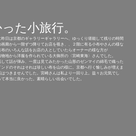
かった小旅行。
に昨日は京都のギャラリーギャラリーへ、ゆっくり堪能して残りの時間
の画廊から一階ずつ降りてお店を覗き、、２階に有る小布やさんの様な
古布のいろんな話をお店の人としていたらオーナーの様な方が 
着物地から洋服を作られている大御所の〈宮崎東海〉さんでした。 
話して話が弾み、一度は見てみたかった山形のゼンマイの綿毛で織った
インドのそれはそれは珍しい布を山の様に。京都へ行く愉しみが増えま
話はつきませんでした。宮崎さんは私より一回り上。益々お元気でし
て本当に良かった。素晴らしい出会いでした。 