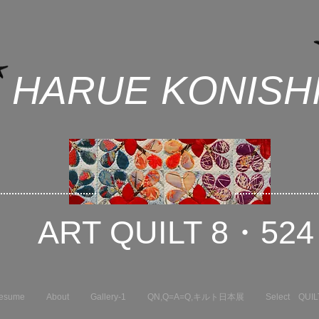
HARUE KONISH
ART QUILT 8・524
esume
About
Gallery-1
QN,Q=A=Q,キルト日本展
Select QUIL