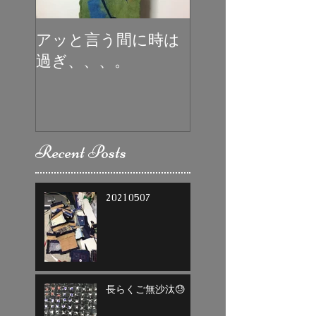
アッと言う間に時は
初めての受賞
過ぎ、、、。
Recent Posts
20210507
長らくご無沙汰😓