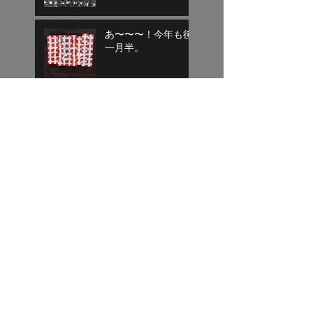
あ〜〜〜！今年も後
一月半。
目標達成
気がつけば平成もあ
と１週間
寄り道終了