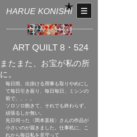
HARUE KONISHI
ART QUILT 8・524
またまた、お宝が私の所
に。
毎日雨、出掛ける用事も取りやめにし
て毎日引き蘢り、毎日毎日、ミシンの
前で、、、。 
ソロソロ飽きて、それでも終わらず、
頑張るしか無い。 
先日伺った〈岡本直枝〉さんの作品が
小さいのが届きました。仕事机に、こ
れから毎日私を見守って 