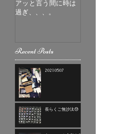
アッと言う間に時は
初めての受賞
過ぎ、、、。
Recent Posts
20210507
長らくご無沙汰😓