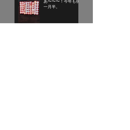
あ〜〜〜！今年も後
一月半。
目標達成
気がつけば平成もあ
と１週間
寄り道終了