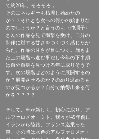
て約20年、そろそろ， 
そのエネルギーも枯渇し始めたの
か？？それとも次への何かの始まりな
のでしょうか？と言うのも〈沖潤子〉
さんの作品を見て衝撃を受け、自分の
制作に対する甘さをつくづく感じたか
らだ。作品の甘さが目につく。歳もま
た上の段階へ進む事だし今年の下半期
は自分自身を見つける年に成りそうで
す。次の段階はどのように展開するの
か？展開させるのか？のめり込めるも
のが見つかるか？自分で納得出来る何
かを？？？？ 
そして、車が新しく。初心に戻り、ア
ルファロメオ・ミト。我々が45年前に
イランから陸路、フランス迄乗った
車。その時は水色のアルファロメオ・