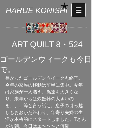
HARUE KONISHI
ART QUILT 8・524
ゴールデンウィークも今日
で。
長かったゴールデンウイークも終了。
今年の家族の移動は前半に集中。今年
は家族が一人増え、孫達も大きくな
り、来年からは炊飯器の大きいの
を、、、等と言う話も。息子の引っ越
しもおおかた終わり、年寄り夫婦の生
活が本格的にスタートしました。Tさん
が今朝、今日はエ〜〜〜と何曜