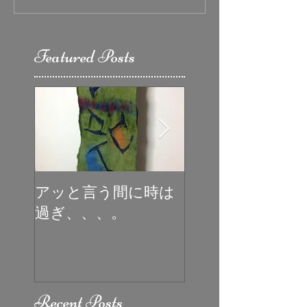
Featured Posts
アッと言う間に時は
初めての受賞
過ぎ、、、。
Recent Posts