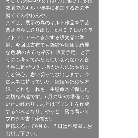
そしてお休みの後半は6月に催される雅
叙園でのキルト催事に参加する為の準
備でてんやわんや。
まずは、展示の為のキルト作品を手芸
普及協会に送り出し、6月６,７日のクラ
フトフェアーに参加する販売品の準
備、今回は古布でも錦紗や縮緬等綺麗
な色,柄の古布を格安に販売予定、と言
うのも考えてみたら使い切れないと言
う事に気がつき，抱え込むのはやめよ
うと決心。思い切って放出します。今
迄大事に持っていた、縮緬や錦紗や木
綿、どれもこれも一生懸命足で探した
大切な布達です。6月のWSの準備もだ
いたい終わり，あとはプリントを作成
するのみとなり、やっと、落ち着いて
ブログを書く余裕が。
皆様ふるって6月６、７日は雅叙園にお
出掛け下さい。