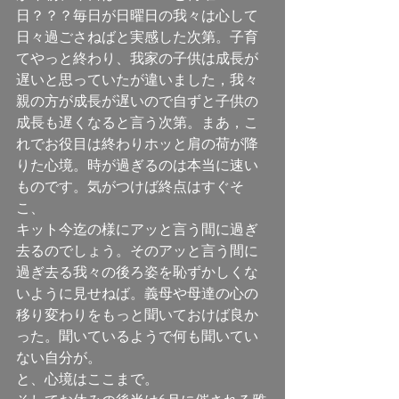
日？？？毎日が日曜日の我々は心して
日々過ごさねばと実感した次第。子育
てやっと終わり、我家の子供は成長が
遅いと思っていたが違いました，我々
親の方が成長が遅いので自ずと子供の
成長も遅くなると言う次第。まあ，こ
れでお役目は終わりホッと肩の荷が降
りた心境。時が過ぎるのは本当に速い
ものです。気がつけば終点はすぐそ
こ、
キット今迄の様にアッと言う間に過ぎ
去るのでしょう。そのアッと言う間に
過ぎ去る我々の後ろ姿を恥ずかしくな
いように見せねば。義母や母達の心の
移り変わりをもっと聞いておけば良か
った。聞いているようで何も聞いてい
ない自分が。
と、心境はここまで。