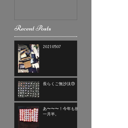
Recent Posts
20210507
長らくご無沙汰😓
あ〜〜〜！今年も後
一月半。