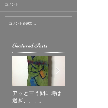
コメント
コメントを追加…
Featured Posts
アッと言う間に時は
初めての受賞
過ぎ、、、。