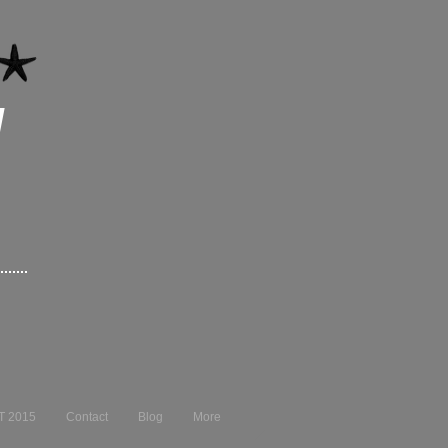
I
T 2015
Contact
Blog
More