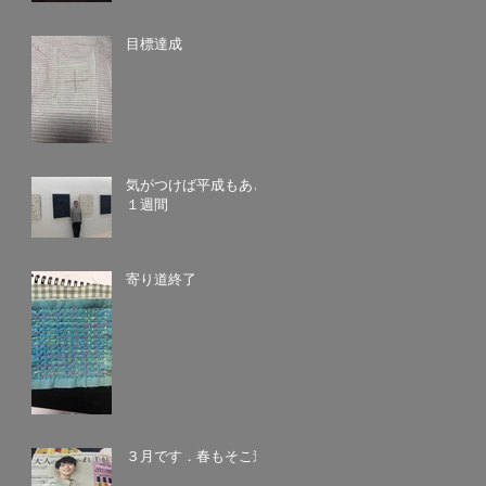
目標達成
気がつけば平成もあと
１週間
寄り道終了
３月です．春もそこ迄