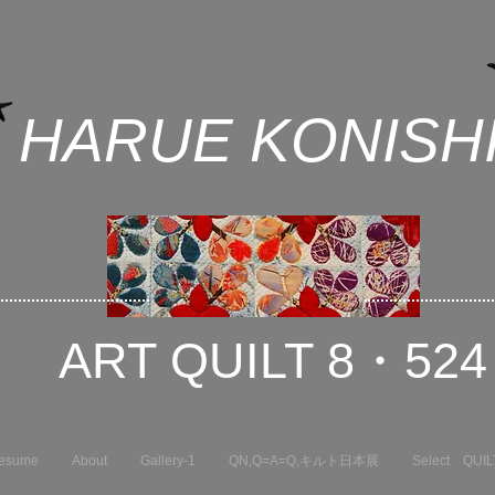
HARUE KONISH
ART QUILT 8・524
esume
About
Gallery-1
QN,Q=A=Q,キルト日本展
Select QUIL