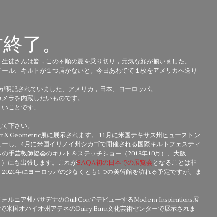
古終了。
。生徒さんは皆，この不順の夏を乗り切り，元気な顔が揃いました。
メール、キルトが１つ届かないと。今日あわてて１枚をアメリカへ送り
先が明記されていました、アメリカ，日本、ヨーロッパ。
カメラを内蔵したいものです。
しいことです。
見て下さい。
stract＆Geometric展に展示されます。 11月に米国テキサス州ヒューストン
estivalにデビューし、4月に米国イリノイ州シカゴで開催される国際キルトフェスティ
の手芸教師協会のキルト＆ステッチショー（2018年10月）、大阪
年3月）にも出張します。これが
SAQA初の日本での展覧会
となることは非
2020年にヨーロッパの少なくとも1つの美術館を訪れる予定ですが、ま
ルニア州パサデナのQuiltConでデビューするModern Inspirations展
で米国オハイオ州アテネのDairy Barn文化芸術センターで展示されま