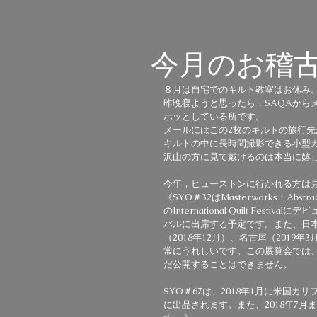
今月のお稽
８月は自宅でのキルト教室はお休み
昨晩寝ようと思ったら，SAQAから
ホッとしている所です。
メールにはこの2枚のキルトの旅行
キルトの中に長時間撮影できる小型
沢山の方に見て戴けるのは本当に嬉
今年，ヒューストンに行かれる方は
《SYO＃32はMasterworks：Ab
のInternational Quilt F
バルに出席する予定です。また、日本
（2018年12月）、名古屋（2019
常にうれしいです。この展覧会では、
だ公開することはできません。
SYO＃67は、2018年1月に米国カリフォ
に出品されます。また、2018年7月ま