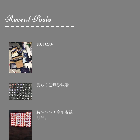
Recent Posts
20210507
長らくご無沙汰😓
あ〜〜〜！今年も後一
月半。